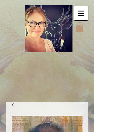
Jyttes Galley. Art for
sale. Online gallery.
Jyttes Galleri. Kunst
til salgs. Nettgalleri.
Jytte Kristin Eikenes.
Høyanger